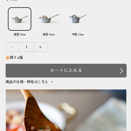
格
浅型 12cm
浅型 14cm
中型 12cm
OTTINETTI
OTTINETTI
ミ
ミ
残り4個
ニ
ニ
ソ
ソ
カートに入れる
ー
ー
商品の仕様・特性はこちら
ス
ス
パ
パ
ン
ン
片
片
手
手
の
の
数
数