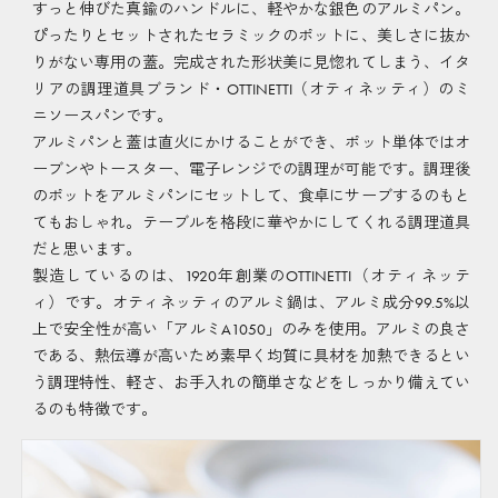
すっと伸びた真鍮のハンドルに、軽やかな銀色のアルミパン。
ぴったりとセットされたセラミックのポットに、美しさに抜か
りがない専用の蓋。完成された形状美に見惚れてしまう、イタ
リアの調理道具ブランド・OTTINETTI（オティネッティ）のミ
ニソースパンです。
アルミパンと蓋は直火にかけることができ、ポット単体ではオ
ーブンやトースター、電子レンジでの調理が可能です。調理後
のポットをアルミパンにセットして、食卓にサーブするのもと
てもおしゃれ。テーブルを格段に華やかにしてくれる調理道具
だと思います。
製造しているのは、1920年創業のOTTINETTI（オティネッテ
ィ）です。オティネッティのアルミ鍋は、アルミ成分99.5%以
上で安全性が高い「アルミA1050」のみを使用。アルミの良さ
である、熱伝導が高いため素早く均質に具材を加熱できるとい
う調理特性、軽さ、お手入れの簡単さなどをしっかり備えてい
るのも特徴です。