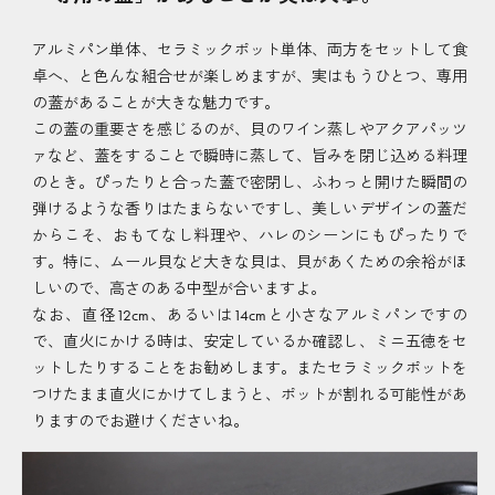
アルミパン単体、セラミックポット単体、両方をセットして食
卓へ、と色んな組合せが楽しめますが、実はもうひとつ、専用
の蓋があることが大きな魅力です。
この蓋の重要さを感じるのが、貝のワイン蒸しやアクアパッツ
ァなど、蓋をすることで瞬時に蒸して、旨みを閉じ込める料理
のとき。ぴったりと合った蓋で密閉し、ふわっと開けた瞬間の
弾けるような香りはたまらないですし、美しいデザインの蓋だ
からこそ、おもてなし料理や、ハレのシーンにもぴったりで
す。特に、ムール貝など大きな貝は、貝があくための余裕がほ
しいので、高さのある中型が合いますよ。
なお、直径12cm、あるいは14cmと小さなアルミパンですの
で、直火にかける時は、安定しているか確認し、ミニ五徳をセ
ットしたりすることをお勧めします。またセラミックポットを
つけたまま直火にかけてしまうと、ポットが割れる可能性があ
りますのでお避けくださいね。