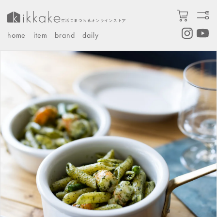
コンテ
カ
ンツに
ー
進む
生活にまつわるオンラインストア
ト
home
item
brand
daily
Instagram
YouTub
商品情
報にス
キップ