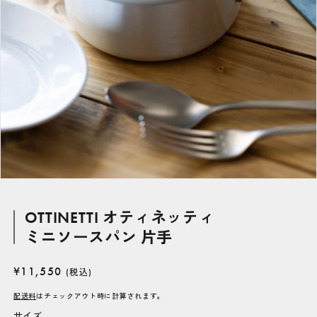
OTTINETTI オティネッティ
ミニソースパン 片手
通
¥11,550
(税込)
常
配送料
はチェックアウト時に計算されます。
価
サイズ