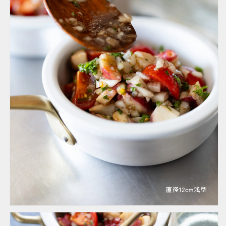
量
量
を
を
減
増
ら
や
す
す