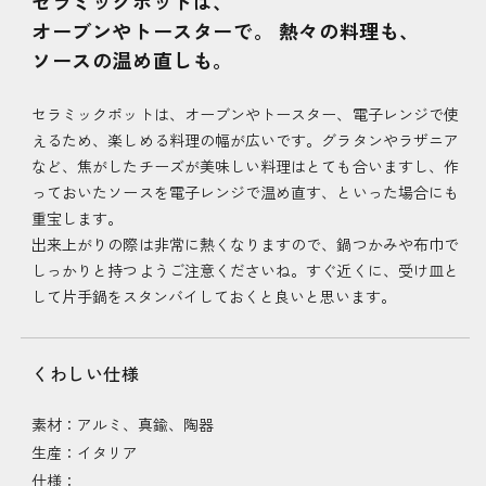
セラミックポットは、
オーブンやトースターで。 熱々の料理も、
ソースの温め直しも。
セラミックポットは、オーブンやトースター、電子レンジで使
えるため、楽しめる料理の幅が広いです。グラタンやラザニア
など、焦がしたチーズが美味しい料理はとても合いますし、作
っておいたソースを電子レンジで温め直す、といった場合にも
重宝します。
出来上がりの際は非常に熱くなりますので、鍋つかみや布巾で
しっかりと持つようご注意くださいね。すぐ近くに、受け皿と
して片手鍋をスタンバイしておくと良いと思います。
くわしい仕様
素材：アルミ、真鍮、陶器
生産：イタリア
仕様：