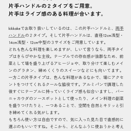
片手ハンドルの２タイプをご用意。
片手はライブ感のある料理が合います。
kikkakeでお取り扱いしているのは、この片手ハンドルと、
両手
ハンドル
の２タイプ。そして片手ハンドルは、直径12cm浅型・
14cm浅型・12cm中型の３サイズをご用意しています。
どれも色んな料理を楽しめますが、しいて言うなら、両手タイ
プはきらびやかな主役。テーブルでの存在感が抜群なため、前
菜として場を盛り上げるアヒージョや、取り分けて楽しむメイ
ンのグラタン、締めくくりのスイーツなどにも向いてます。
一方この片手タイプは、色んな料理があるなかで、場にアクセ
ントをつけてくれるクールな脇役です。アルミパンで調理した
後すぐにテーブルに持っていくライブ感も似合いますし、バー
ニャカウダのソースポットとして使ったり、メイン料理の副菜
を盛りつけたりと、一つあることで、空間を自然とキリッと引
き締めてくれる気がします。
もちろん使い方は自由ですので、気に入った見た目で直感的に
選ぶのもいいですね。そこから、どんなふうに使おうかと考え